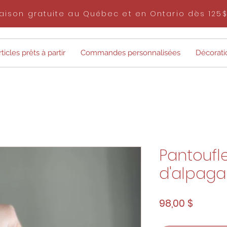
raison gratuite au Québec et en Ontario dès 125
ticles prêts à partir
Commandes personnalisées
Décorati
Pantoufle
d'alpaga
Prix
98,00 $