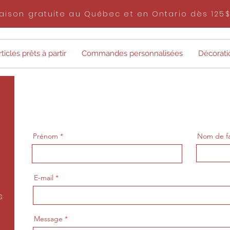
raison gratuite au Québec et en Ontario dès 125
ticles prêts à partir
Commandes personnalisées
Décorati
Prénom *
Nom de fa
E-mail
s
Message