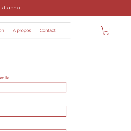
$ d'achat
on
À propos
Contact
mille