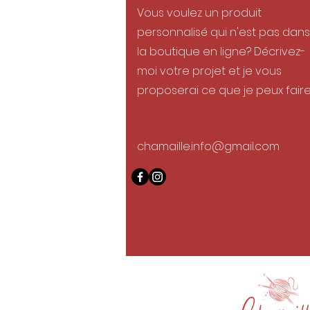
Vous voulez un produit
personnalisé qui n'est pas dans
la boutique en ligne? Décrivez-
moi votre projet et je vous
proposerai ce que je peux faire
chamaille.info@gmail.com