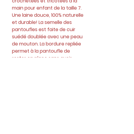
crochetées et tricotées à la
main pour enfant de la taille 7.
Une laine douce, 100% naturelle
et durable! La semelle des
pantoufles est faite de cuir
suédé doublée avec une peau
de mouton. La bordure repliée
permet à la pantoufle de
rester en place sans avoir
besoin d'un cordon pour un
confort absolu!
La semelle mesure 5,5 pouces.
Les couleurs peuvent varier en
raison de l'écran.
Cet article est unique et prêt à
partir. Il n'est pas modifiable.